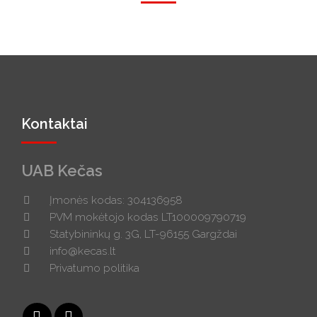
Kontaktai
UAB Kečas
Įmonės kodas: 304136958
PVM mokėtojo kodas LT100009790719
Statybininkų g. 3G, LT-96155 Gargždai
info@kecas.lt
Privatumo politika