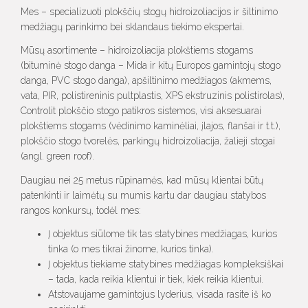
Mes – specializuoti plokščių stogų hidroizoliacijos ir šiltinimo
medžiagų parinkimo bei sklandaus tiekimo ekspertai.
Mūsų asortimente – hidroizoliacija plokštiems stogams
(bituminė stogo danga – Mida ir kitų Europos gamintojų stogo
danga, PVC stogo danga), apšiltinimo medžiagos (akmems,
vata, PIR, polistireninis pultplastis, XPS ekstruzinis polistirolas),
Controlit plokščio stogo patikros sistemos, visi aksesuarai
plokštiems stogams (vėdinimo kaminėliai, įlajos, flanšai ir t.t.),
plokščio stogo tvorelės, parkingų hidroizoliacija, žalieji stogai
(angl. green roof).
Daugiau nei 25 metus rūpinamės, kad mūsų klientai būtų
patenkinti ir laimėtų su mumis kartu dar daugiau statybos
rangos konkursų, todėl mes:
Į objektus siūlome tik tas statybines medžiagas, kurios
tinka (o mes tikrai žinome, kurios tinka).
Į objektus tiekiame statybines medžiagas kompleksiškai
– tada, kada reikia klientui ir tiek, kiek reikia klientui.
Atstovaujame gamintojus lyderius, visada rasite iš ko