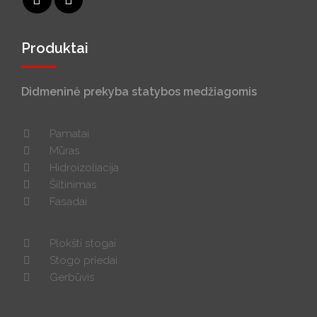
Produktai
Didmeninė prekyba statybos medžiagomis
Pamatai
Mūras
Hidroizoliacija
Šiltinimas
Fasadai
Plokšti stogai
Stogo priedai
Gerbūvis