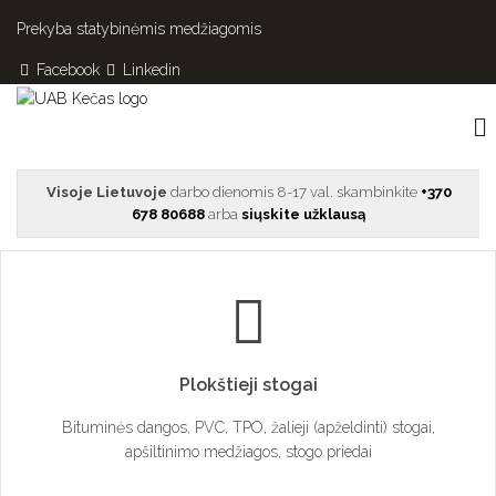
Prekyba statybinėmis medžiagomis
Facebook
Linkedin
Visoje Lietuvoje
darbo dienomis 8-17 val. skambinkite
+370
678 80688
arba
siųskite užklausą
Plokštieji stogai
Bituminės dangos, PVC, TPO, žalieji (apželdinti) stogai,
apšiltinimo medžiagos, stogo priedai