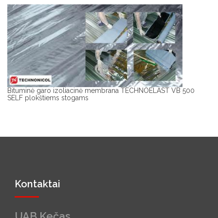
Bituminė garo izoliacinė membrana TECHNOELAST VB 500
SELF plokštiems stogams
Kontaktai
UAB Kečas