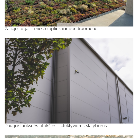
Žalieji stogai – miesto aplinkai ir bendruomenei
Daugiasluoksnės plokštės - efektyvioms statyboms