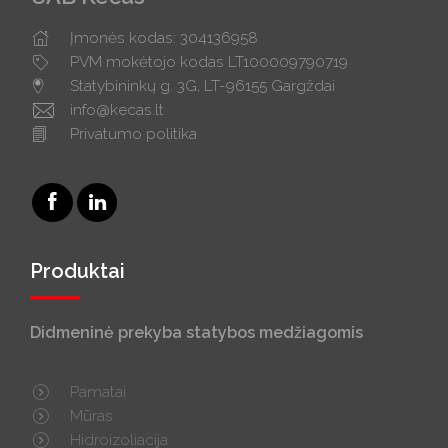
Įmonės kodas: 304136958
PVM mokėtojo kodas LT100009790719
Statybininkų g. 3G, LT-96155 Gargždai
info@kecas.lt
Privatumo politika
Produktai
Didmeninė prekyba statybos medžiagomis
Pamatai
Mūras
Hidroizoliacija