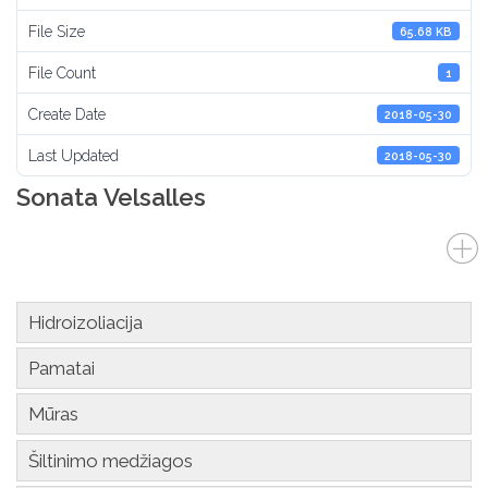
File Size
65.68 KB
File Count
1
Create Date
2018-05-30
Last Updated
2018-05-30
Sonata Velsalles
Hidroizoliacija
Pamatai
Mūras
Šiltinimo medžiagos