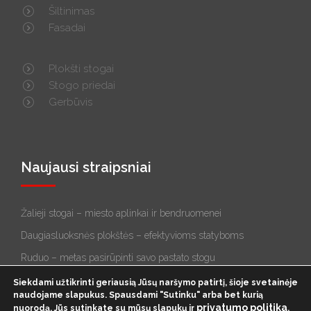
Šiltinimas
Fasadai
Plokšti stogai
Stogo priedai
Gerbūvis
Naujausi straipsniai
Žalieji stogai – miesto aplinkai ir bendruomenei
Daugiasluoksnės plokštės – efektyvioms statyboms
Ruduo – metas pasirūpinti savo pastato stogu
STOGAS: plokščias ar šlaitinis?
Siekdami užtikrinti geriausią Jūsų naršymo patirtį, šioje svetainėje
naudojame slapukus. Spausdami "Sutinku" arba bet kurią
privatumo politika
nuorodą, Jūs sutinkate su mūsų
slapukų
ir
.