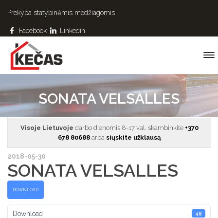
Prekyba statybinėmis medžiagomis
Facebook
Linkedin
SONATA VELSALLES
Visoje Lietuvoje
darbo dienomis 8-17 val. skambinkite
+370
678 80688
arba
siųskite užklausą
2018-05-30
SONATA VELSALLES
DOWNLOAD
Download
48