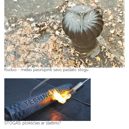
Ruduo - metas pasirūpinti savo pastato stogu
STOGAS: plokščias ar šlaitinis?