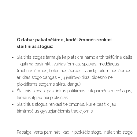
O dabar pakalbėkime, kodėl žmonės renkasi
šlaitinius stogus:
Šlaitinis stogas tarnauja kaip atskira namo architektūrinė dalis
– galima pasirinkti įvairias formas, spalvas,
medžiagas
(molines čerpes, betonines čerpes, skardą, bitumines čerpes
ar kitas stogo dangas – jų įvairovė tikrai didesnė nei
plokštiems stogams skirtų dangų).
Šlaitinis stogas, pasirinkus patikimas ir ilgaamžes medžiagas,
tarnaus ilgiau nei plokščias.
Šlaitinius stogus renkasi tie žmonės, kurie pasitiki jau
šimtmečius gyvuojančiomis tradicijomis.
Pabaigai verta paminėti, kad ir plokščio stogo, ir šlaitinio stogo