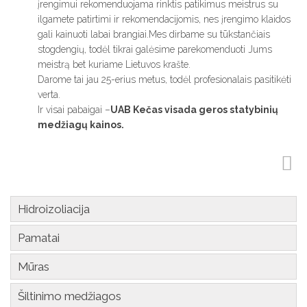
įrengimui rekomenduojama rinktis patikimus meistrus su
ilgamete patirtimi ir rekomendacijomis, nes įrengimo klaidos
gali kainuoti labai brangiai.Mes dirbame su tūkstančiais
stogdengių, todėl tikrai galėsime parekomenduoti Jums
meistrą bet kuriame Lietuvos krašte.
Darome tai jau 25-erius metus, todėl profesionalais pasitikėti
verta.
Ir visai pabaigai –
UAB Kečas visada geros statybinių
medžiagų kainos.
Hidroizoliacija
Pamatai
Mūras
Šiltinimo medžiagos