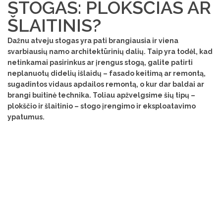
STOGAS: PLOKŠČIAS AR
ŠLAITINIS?
Dažnu atveju stogas yra pati brangiausia ir viena
svarbiausių namo architektūrinių dalių. Taip yra todėl, kad
netinkamai pasirinkus ar įrengus stogą, galite patirti
neplanuotų didelių išlaidų – fasado keitimą ar remontą,
sugadintos vidaus apdailos remontą, o kur dar baldai ar
brangi buitinė technika. Toliau apžvelgsime šių tipų –
plokščio ir šlaitinio – stogo įrengimo ir eksploatavimo
ypatumus.