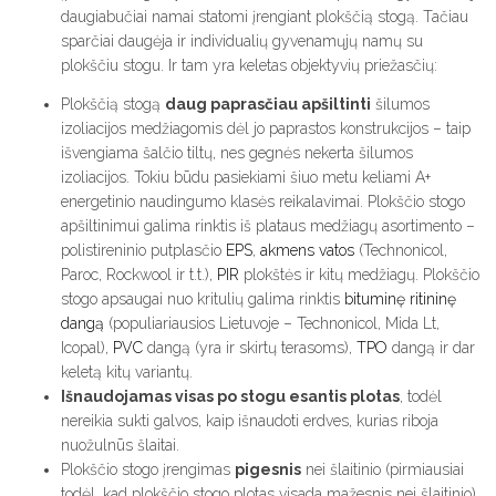
daugiabučiai namai statomi įrengiant plokščią stogą. Tačiau
sparčiai daugėja ir individualių gyvenamųjų namų su
plokščiu stogu. Ir tam yra keletas objektyvių priežasčių:
Plokščią stogą
daug paprasčiau apšiltinti
šilumos
izoliacijos medžiagomis dėl jo paprastos konstrukcijos – taip
išvengiama šalčio tiltų, nes gegnės nekerta šilumos
izoliacijos. Tokiu būdu pasiekiami šiuo metu keliami A+
energetinio naudingumo klasės reikalavimai. Plokščio stogo
apšiltinimui galima rinktis iš plataus medžiagų asortimento –
polistireninio putplasčio
EPS
,
akmens vatos
(Technonicol,
Paroc, Rockwool ir t.t.),
PIR
plokštės ir kitų medžiagų. Plokščio
stogo apsaugai nuo kritulių galima rinktis
bituminę ritininę
dangą
(populiariausios Lietuvoje – Technonicol, Mida Lt,
Icopal),
PVC
dangą (yra ir skirtų terasoms),
TPO
dangą ir dar
keletą kitų variantų.
Išnaudojamas visas po stogu esantis plotas
, todėl
nereikia sukti galvos, kaip išnaudoti erdves, kurias riboja
nuožulnūs šlaitai.
Plokščio stogo įrengimas
pigesnis
nei šlaitinio (pirmiausiai
todėl, kad plokščio stogo plotas visada mažesnis nei šlaitinio).