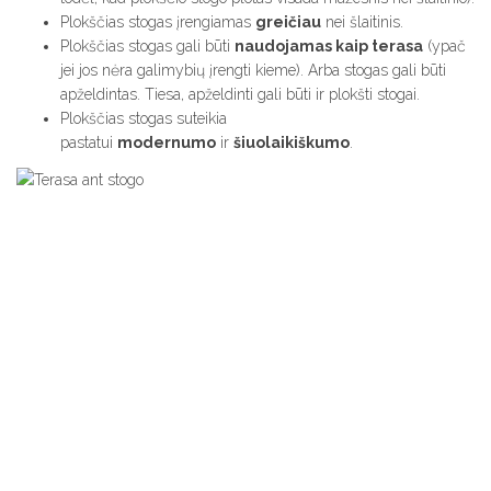
Plokščias stogas įrengiamas
greičiau
nei šlaitinis.
Plokščias stogas gali būti
naudojamas kaip terasa
(ypač
jei jos nėra galimybių įrengti kieme). Arba stogas gali būti
apželdintas. Tiesa, apželdinti gali būti ir plokšti stogai.
Plokščias stogas suteikia
pastatui
modernumo
ir
šiuolaikiškumo
.