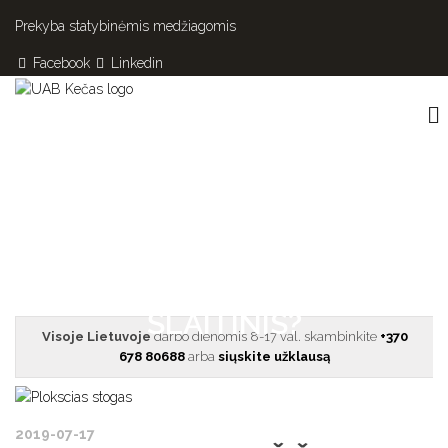
Prekyba statybinėmis medžiagomis
Facebook
Linkedin
STOGAS: PLOKŠČIAS AR
ŠLAITINIS?
Visoje Lietuvoje
darbo dienomis 8-17 val. skambinkite
+370
678 80688
arba
siųskite užklausą
2019-07-17