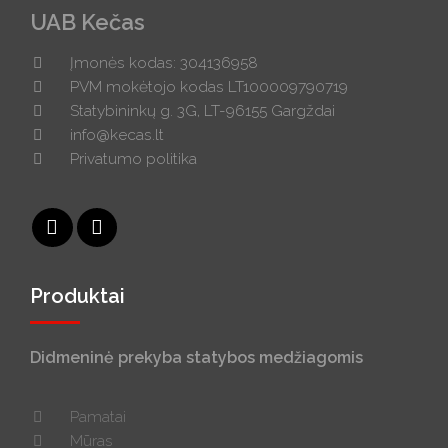
UAB Kečas
Įmonės kodas: 304136958
PVM mokėtojo kodas LT100009790719
Statybininkų g. 3G, LT-96155 Gargždai
info@kecas.lt
Privatumo politika
Produktai
Didmeninė prekyba statybos medžiagomis
Pamatai
Mūras