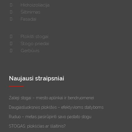
Hidroizoliacija
Šiltinimas
Fasadai
Plokšti stogai
Stogo priedai
Gerbūvis
Naujausi straipsniai
Žalieji stogai – miesto aplinkai ir bendruomenei
Daugiasluoksnės plokštės – efektyvioms statyboms
Ruduo – metas pasirūpinti savo pastato stogu
STOGAS: plokščias ar šlaitinis?