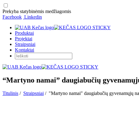
Prekyba statybinėmis medžiagomis
Facebook
Linkedin
Produktai
Projektai
Straipsniai
Kontaktai
“Martyno namai” daugiabučių gyvenamųjų
Titulinis
/
Straipsniai
/
"Martyno namai" daugiabučių gyvenamųjų nam