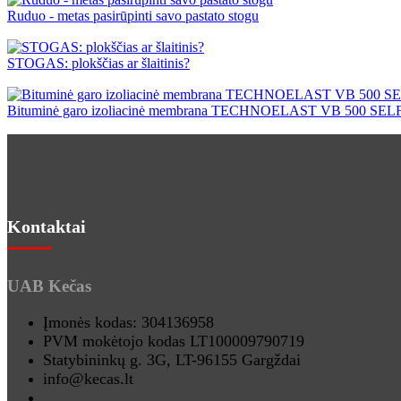
Ruduo - metas pasirūpinti savo pastato stogu
STOGAS: plokščias ar šlaitinis?
Bituminė garo izoliacinė membrana TECHNOELAST VB 500 SELF 
Kontaktai
UAB Kečas
Įmonės kodas: 304136958
PVM mokėtojo kodas LT100009790719
Statybininkų g. 3G, LT-96155 Gargždai
info@kecas.lt