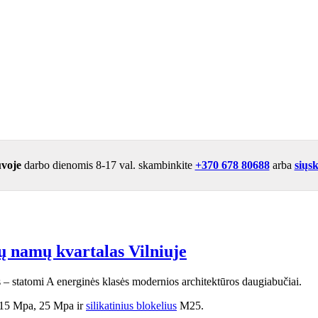
uvoje
darbo dienomis 8-17 val. skambinkite
+370 678 80688
arba
siųs
 namų kvartalas Vilniuje
 statomi A energinės klasės modernios architektūros daugiabučiai.
15 Mpa, 25 Mpa ir
silikatinius blokelius
M25.