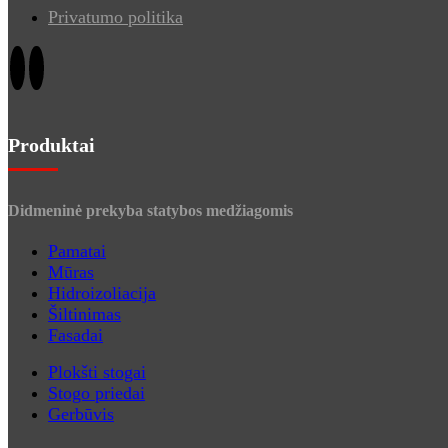
Privatumo politika
Produktai
Didmeninė prekyba statybos medžiagomis
Pamatai
Mūras
Hidroizoliacija
Šiltinimas
Fasadai
Plokšti stogai
Stogo priedai
Gerbūvis