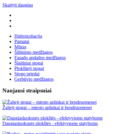
Skaityti daugiau
Hidroizoliacija
Pamatai
Mūras
Šiltinimo medžiagos
Fasado apdailos medžiagos
Šlaitiniai stogai
Plokštieji stogai
Stogo priedai
Gerbūvio medžiagos
Naujausi straipsniai
Žalieji stogai – miesto aplinkai ir bendruomenei
Daugiasluoksnės plokštės - efektyvioms statyboms