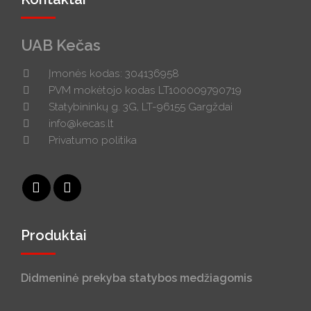
UAB Kečas
Įmonės kodas: 304136958
PVM mokėtojo kodas LT100009790719
Statybininkų g. 3G, LT-96155 Gargždai
info@kecas.lt
Privatumo politika
Produktai
Didmeninė prekyba statybos medžiagomis