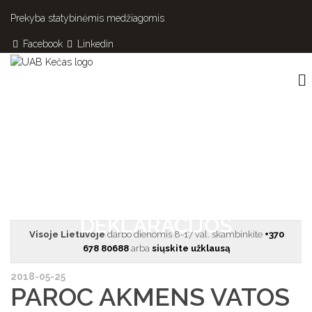
Prekyba statybinėmis medžiagomis
Facebook
Linkedin
PAROC AKMENS VATOS
DEKLARACIJOS
Visoje Lietuvoje
darbo dienomis 8-17 val. skambinkite
+370
678 80688
arba
siųskite užklausą
2018-05-25
PAROC AKMENS VATOS