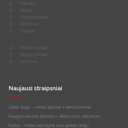
Pamatai
Mūras
Hidroizoliacija
Šiltinimas
Fasadai
Plokšti stogai
Stogo priedai
Gerbūvis
Naujausi straipsniai
Žalieji stogai – miesto aplinkai ir bendruomenei
Daugiasluoksnės plokštės – efektyvioms statyboms
Ruduo – metas pasirūpinti savo pastato stogu